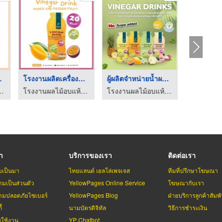
ตคร ...
โรงงานผลิตเครื่องดื่ ...
ผู้ผลิตจำหน่ายน้ำผลไ ...
แห้งขายส่ง - พศุดา
โรงงานผลไม้อบแห้งขายส่ง - พศุดา
โรงงานผลไม้อบแห้งขายส่ง - พศุดา
รา
บริการของเรา
ติดต่อเรา
มเป็นมา
ไทยแลนด์ เยลโล่เพจเจส
ทีมที่ปรึกษาโฆษณา
มเป็นส่วนตัว
YellowPages Online Service
โฆษณากับเรา
มปลอดภัยไซเบอร์
YellowPages Blog
ฝ่ายบริการลูกค้าสัมพั
้
นามบัตรดิจิทัล
วิธีการชำระเงิน
รใช้งาน
YP Chatbot