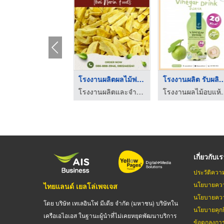
รับผลิต ทุเรียนฟรีซด ...
โรงงานผลิตผลไม้ฟรีซด ...
โรงงานผลิต รับผลิ
โรงงานผลิตและจำหน่าย ผักผลไม้ฟรีซดราย
โรงงานผลิตและจำหน่าย ผักผลไม้ฟรีซดราย
โรงงานผลไม้อบ
เกี่ยวกับเ
ประวัติควา
นโยบายควา
ไทยแลนด์ เยลโล่เพจเจส
นโยบายควา
โดย บริษัท เทเลอินโฟ มีเดีย จำกัด (มหาชน) บริษัทใน
นโยบายคุกกี
เครือเอไอเอส ในฐานะผู้นำที่ไม่เคยหยุดพัฒนาบริการ
ข้อตกลงกา