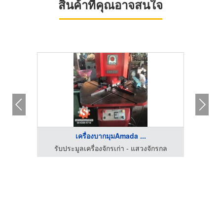
สินค้าที่คุณอาจสนใจ
เครื่องบากมุมAmada ...
กรกล
รับประมูลเครื่องจักรเก่า - แสวงจักรกล
รับ