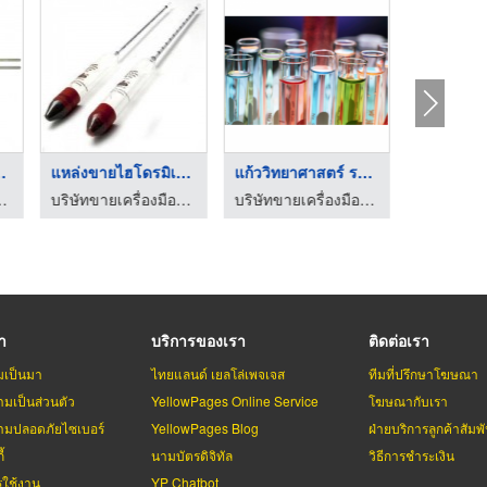
 (ASTM ...
แหล่งขายไฮโดรมิเตอร์ ...
แก้ววิทยาศาสตร์ ระยอ ...
อวิทยาศาสตร์ ระยอง
บริษัทขายเครื่องมือวิทยาศาสตร์ ระยอง
บริษัทขายเครื่องมือวิทยาศาสตร์ ระยอง
รา
บริการของเรา
ติดต่อเรา
มเป็นมา
ไทยแลนด์ เยลโล่เพจเจส
ทีมที่ปรึกษาโฆษณา
มเป็นส่วนตัว
YellowPages Online Service
โฆษณากับเรา
มปลอดภัยไซเบอร์
YellowPages Blog
ฝ่ายบริการลูกค้าสัมพั
้
นามบัตรดิจิทัล
วิธีการชำระเงิน
รใช้งาน
YP Chatbot