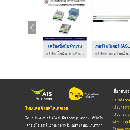
บริษัทขายกระดาษกรองใ ...
เครื่องชั่งนับจำนวน
เทอร์โมมิเตอร์
บริษัทขายเครื่องมือวิทยาศาสตร์ ระยอง
บริษัท โทนัน อาเชีย ออโต้เทค จำกัด
บริษัทขายเครื่องมื
เกี่ยวกับเ
ประวัติควา
นโยบายควา
ไทยแลนด์ เยลโล่เพจเจส
นโยบายควา
โดย บริษัท เทเลอินโฟ มีเดีย จำกัด (มหาชน) บริษัทใน
นโยบายคุกกี
เครือเอไอเอส ในฐานะผู้นำที่ไม่เคยหยุดพัฒนาบริการ
ข้อตกลงกา