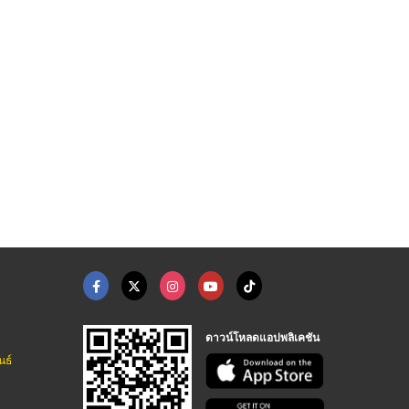
ดาวน์โหลดแอปพลิเคชัน
นธ์