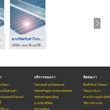
บทำโปรเจกต ...
หาบริษัทรับทำโปรเจกต ...
อเค คีเนอร์ยี่ จำกัด
บริษัท เอเค คีเนอร์ยี่ จำกัด
รา
บริการของเรา
ติดต่อเรา
มเป็นมา
ไทยแลนด์ เยลโล่เพจเจส
ทีมที่ปรึกษาโฆษณา
มเป็นส่วนตัว
YellowPages Online Service
โฆษณากับเรา
มปลอดภัยไซเบอร์
YellowPages Blog
ฝ่ายบริการลูกค้าสัมพั
้
นามบัตรดิจิทัล
วิธีการชำระเงิน
รใช้งาน
YP Chatbot