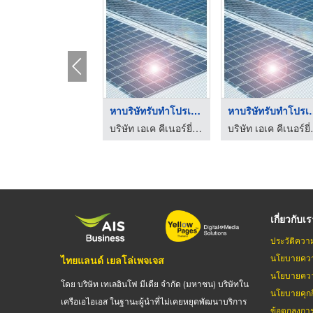
หาบริษัทรับทำโปรเจกต ...
หาบริษัทรั
บริษัท เอเค คีเนอร์ยี่ จำกัด
บริษัท เ
เกี่ยวกับเ
ประวัติควา
นโยบายควา
ไทยแลนด์ เยลโล่เพจเจส
นโยบายควา
โดย บริษัท เทเลอินโฟ มีเดีย จำกัด (มหาชน) บริษัทใน
นโยบายคุกกี
เครือเอไอเอส ในฐานะผู้นำที่ไม่เคยหยุดพัฒนาบริการ
ข้อตกลงกา