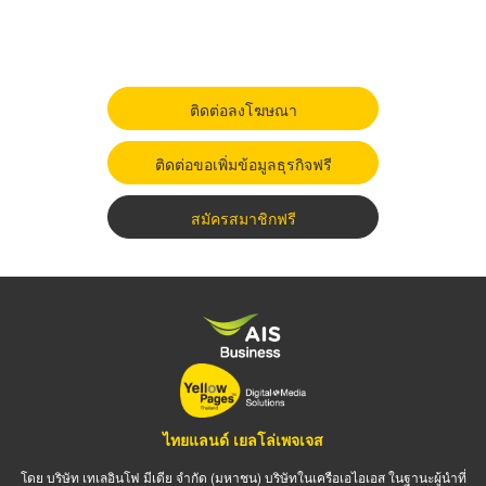
ติดต่อลงโฆษณา
ติดต่อขอเพิ่มข้อมูลธุรกิจฟรี
สมัครสมาชิกฟรี
ไทยแลนด์ เยลโล่เพจเจส
โดย บริษัท เทเลอินโฟ มีเดีย จำกัด (มหาชน) บริษัทในเครือเอไอเอส ในฐานะผู้นำที่