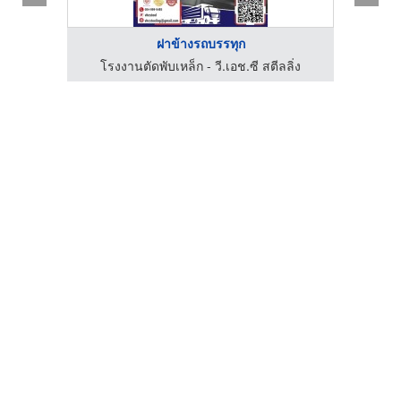
ฝาข้างรถบรรทุก
 - TTL
โรงงานตัดพับเหล็ก - วี.เอช.ซี สตีลลิ่ง
โรง