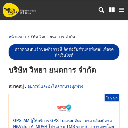
ข้าม
ไป
ยัง
เนื้อหา
หลัก
หน้าแรก
> บริษัท วิทยา ยนตการ จำกัด
หากคุณเป็นเจ้าของกิจการนี้ ติดต่อรับส่วนลดพิเศษ! เพื่อจัด
ทำเว็บไซต์
บริษัท วิทยา ยนตการ จำกัด
หมวดหมู่ :
อุปกรณ์และอะไหล่รถบรรทุกพ่วง
โฆษณา
GPS iAM ผู้ให้บริการ GPS Tracker ติดตามรถ กล้องติดรถ
HikVision AI MDVR โปรแกรม TMS ระบบป้องการถูกขโมย