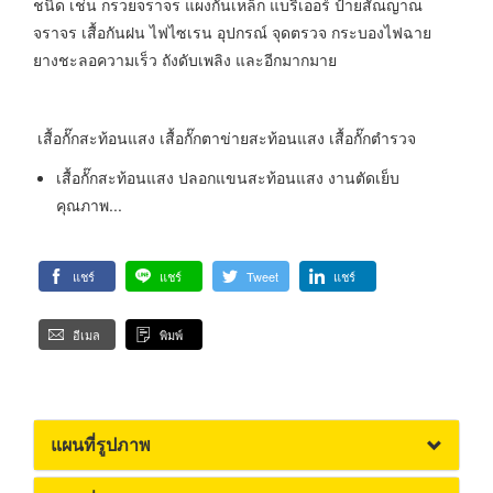
ชนิด เช่น กรวยจราจร แผงกั้นเหล็ก แบริเออร์ ป้ายสัณญาณ
จราจร เสื้อกันฝน ไฟไซเรน อุปกรณ์ จุดตรวจ กระบองไฟฉาย
ยางชะลอความเร็ว ถังดับเพลิง และอีกมากมาย
เสื้อกั๊กสะท้อนแสง เสื้อกั๊กตาข่ายสะท้อนแสง เสื้อกั๊กตำรวจ
เสื้อกั๊กสะท้อนแสง ปลอกแขนสะท้อนแสง งานตัดเย็บ
คุณภาพ...
แชร์
แชร์
Tweet
แชร์
อีเมล
พิมพ์
แผนที่รูปภาพ