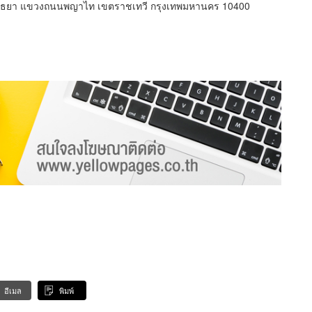
อยุธยา แขวงถนนพญาไท เขตราชเทวี กรุงเทพมหานคร 10400
อีเมล
พิมพ์