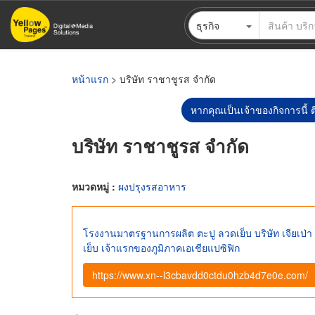
ข้าม
ธุรกิจ
ไป
ยัง
เนื้อหา
หลัก
หน้าแรก
> บริษัท ราชาชูรส จำกัด
หากคุณเป็นเจ้าของกิจการนี้ ต
บริษัท ราชาชูรส จำกัด
หมวดหมู่ :
ผงปรุงรสอาหาร
โรงงานมาตรฐานการผลิต ตะปู ลวดเย็บ บริษัท เจียเป่า
เย็บ เจ้าแรกของภูมิภาคเอเชียแปซิฟิก
https://www.xn--l3cbavdd0ctdu0hzb4d7e0e.com/