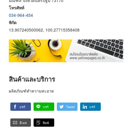
มณฑล จังหวัดนครปฐม 73170
โทรศัพท์
034-964-454
พิกัด
13.907240500062, 100.27715358408
สินค้าและบริการ
ผลิตภัณฑ์ทำความสะอาด
แชร์
แชร์
Tweet
แชร์
อีเมล
พิมพ์