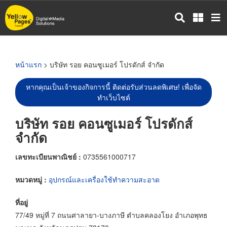
ข้าม
ไป
ยัง
เนื้อหา
หลัก
หน้าแรก
> บริษัท รอย คอนซูเมอร์ โปรดักส์ จำกัด
หากคุณเป็นเจ้าของกิจการนี้ ติดต่อรับส่วนลดพิเศษ! เพื่อจัด
ทำเว็บไซต์
บริษัท รอย คอนซูเมอร์ โปรดักส์
จำกัด
เลขทะเบียนพาณิชย์ :
0735561000717
หมวดหมู่ :
อุปกรณ์และเครื่องใช้ทำความสะอาด
ที่อยู่
77/49 หมู่ที่ 7 ถนนศาลายา-บางภาษี ตำบลคลองโยง อำเภอพุทธ