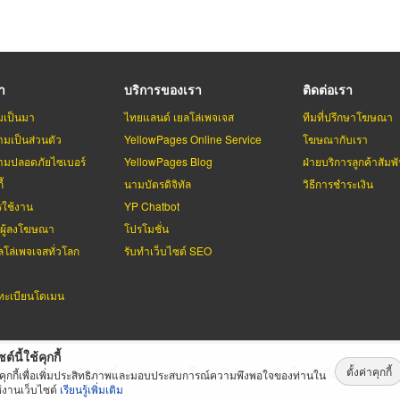
รา
บริการของเรา
ติดต่อเรา
มเป็นมา
ไทยแลนด์ เยลโล่เพจเจส
ทีมที่ปรึกษาโฆษณา
มเป็นส่วนตัว
YellowPages Online Service
โฆษณากับเรา
มปลอดภัยไซเบอร์
YellowPages Blog
ฝ่ายบริการลูกค้าสัมพั
้
นามบัตรดิจิทัล
วิธีการชำระเงิน
รใช้งาน
YP Chatbot
บผู้ลงโฆษณา
โปรโมชั่น
ลโล่เพจเจสทั่วโลก
รับทำเว็บไซต์ SEO
ะเบียนโดเมน
ต์นี้ใช้คุกกี้
ตั้งค่าคุกกี้
่เพจเจส
สงวนลิขสิทธิ์ตามกฏหมาย โดย
บริษัท เทเลอินโฟ มีเดีย จำกัด (ม
้คุกกี้เพื่อเพิ่มประสิทธิภาพและมอบประสบการณ์ความพึงพอใจของท่านใน
้งานเว็บไซต์
เรียนรู้เพิ่มเติม