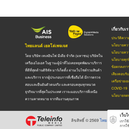
เกี่ยวกับเ
ประวัติควา
นโยบายควา
ไทยแลนด์ เยลโล่เพจเจส
นโยบายควา
โดย บริษัท เทเลอินโฟ มีเดีย จำกัด (มหาชน) บริษัทใน
นโยบายคุกกี
เครือเอไอเอส ในฐานะผู้นำที่ไม่เคยหยุดพัฒนาบริการ
ข้อตกลงกา
ที่ดีที่สุดด้านดิจิทัล มาร์เก็ตติ้ง ผ่านเว็บไซต์รวมสินค้า
เสียงตอบรั
และบริการ จากผู้ประกอบการที่เชื่อถือได้ มีการตรวจ
เครือข่ายเย
สอบและยืนยันตัวตนจริง และครอบคลุมทุกหมวด
COVID-19
ธุรกิจมากที่สุดในประเทศ เราจะมอบบริการที่เหนือ
นโยบายจดท
ความคาดหมาย จากทีมงานคุณภาพ
เว็บไซ
ลิขสิทธิ์ © 2569
ไทยแลนด์ เยลโล
เราใช
การใช