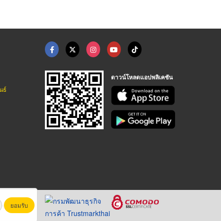
ดาวน์โหลดแอปพลิเคชัน
นธ์
ยอมรับ
หาชน)