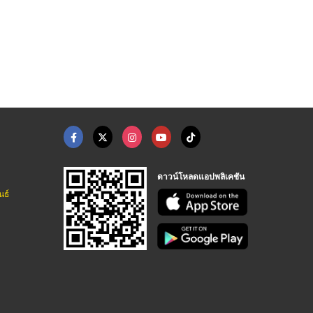
ไม้เทียม ไม้เชิงชายท ...
โซดาไฟเกล็ด AGC 98%
โซดาไฟเกล็ด 98%
บริษัท ไทยฟลอเรนซ์วัสดุภัณฑ์ จำกัด
เคมีภัณฑ์สำหรับอุตสาหกรรม พรภพเคมีคอล
เคมีภัณฑ์สำหรับอุตสาหกรรม พรภพเคมีคอล
ดาวน์โหลดแอปพลิเคชัน
นธ์