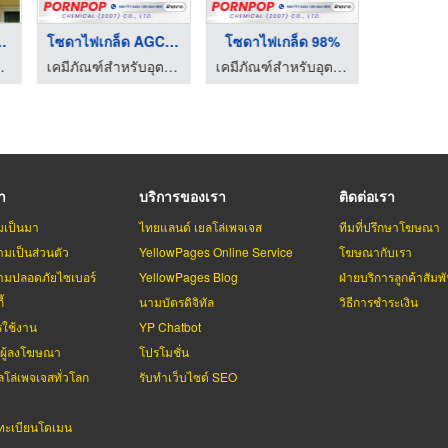
..
Plastic Injection Mo ...
ทําความสะอาดคอนโดก่อ ...
โรงงานผลิตพลาสติก โมลด์แม่พิมพ์พลาสติก - เบสท์ เวลล์ พลาสติก
บริษัทรับทำความสะอาด big cleaning - บางกอก แคร์ คลีน
รา
บริการของเรา
ติดต่อเรา
มเป็นมา
ไทยแลนด์ เยลโล่เพจเจส
ทีมที่ปรึกษาโฆษณา
มเป็นส่วนตัว
YellowPages Online Service
โฆษณากับเรา
มปลอดภัยไซเบอร์
YellowPages Blog
ฝ่ายบริการลูกค้าสัมพั
้
นามบัตรดิจิทัล
วิธีการชำระเงิน
รใช้งาน
YP Chatbot
บผู้ลงโฆษณา
โปรโมชั่น
ลโล่เพจเจสทั่วโลก
รับทำเว็บไซต์ SEO
ะเบียนโดเมน