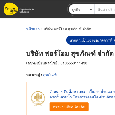
ข้าม
ธุรกิจ
ไป
ยัง
เนื้อหา
หลัก
หน้าแรก
> บริษัท ฟอร์โฮม สุขภัณฑ์ จำกัด
หากคุณเป็นเจ้าของกิจการนี้ ต
บริษัท ฟอร์โฮม สุขภัณฑ์ จำกัด
เลขทะเบียนพาณิชย์ :
0105559111430
หมวดหมู่ :
สุขภัณฑ์
จำหน่าย-ติดตั้งกระจกฉากกั้นอาบน้ำคุณภาพ 
ฉากกั้นอาบน้ำ โครงการคอนโด-บ้านจัดส
ดูรายละเอียดเพิ่มเติม