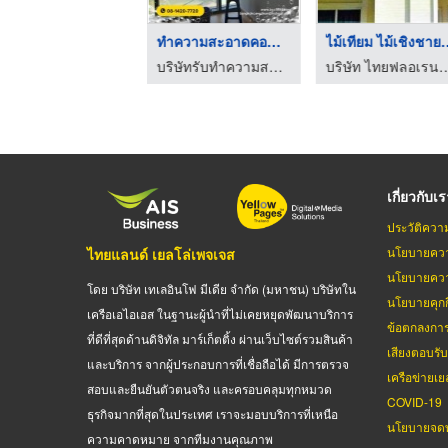
วัสดุก่อสร้าง สกลนคร
รับติดตั้งเครื่องกรอ .
แผ่น-ท่อคอนกรีต คอนกรีตผสมเสร็จ สกลนคร
ผู้ผลิตเครื่องกรองน้ำบาดาล
เกี่ยวกับเ
ประวัติควา
นโยบายควา
ไทยแลนด์ เยลโล่เพจเจส
นโยบายควา
โดย บริษัท เทเลอินโฟ มีเดีย จำกัด (มหาชน) บริษัทใน
นโยบายคุกกี
เครือเอไอเอส ในฐานะผู้นำที่ไม่เคยหยุดพัฒนาบริการ
ข้อตกลงกา
ที่ดีที่สุดด้านดิจิทัล มาร์เก็ตติ้ง ผ่านเว็บไซต์รวมสินค้า
เสียงตอบรั
และบริการ จากผู้ประกอบการที่เชื่อถือได้ มีการตรวจ
เครือข่ายเย
สอบและยืนยันตัวตนจริง และครอบคลุมทุกหมวด
COVID-19
ธุรกิจมากที่สุดในประเทศ เราจะมอบบริการที่เหนือ
นโยบายจดท
ความคาดหมาย จากทีมงานคุณภาพ