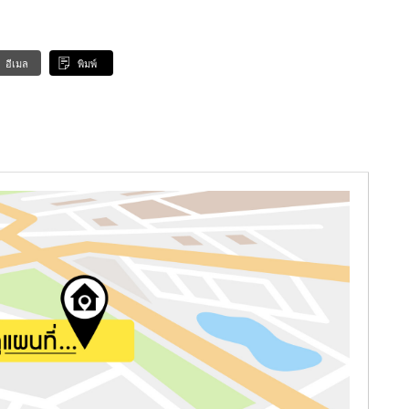
อีเมล
พิมพ์