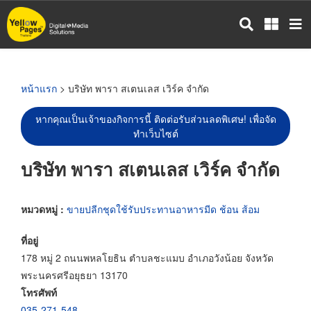
ข้าม
ไป
ยัง
เนื้อหา
หลัก
หน้าแรก
> บริษัท พารา สเตนเลส เวิร์ค จำกัด
หากคุณเป็นเจ้าของกิจการนี้ ติดต่อรับส่วนลดพิเศษ! เพื่อจัด
ทำเว็บไซต์
บริษัท พารา สเตนเลส เวิร์ค จำกัด
หมวดหมู่ :
ขายปลีกชุดใช้รับประทานอาหารมีด ช้อน ส้อม
ที่อยู่
178 หมู่ 2 ถนนพหลโยธิน ตำบลชะแมบ อำเภอวังน้อย จังหวัด
พระนครศรีอยุธยา 13170
โทรศัพท์
035-271-548