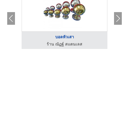
บอลหัวเสา
ร้าน ณัฏฐ์ สแตนเลส