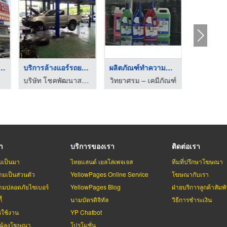
ดตั้งแอร์รถยนต์ ...
บริการล้างแอร์รถยนต์ ...
ผลิตภัณฑ์ทำความสะอาด
รับจ้างฉีด
บริษัท โชคพัฒนาสระบุรีเซอร์วิส จำกัด
วิทยาศรม – เคมีภัณฑ์
รา
บริการของเรา
ติดต่อเรา
มเป็นมา
ไทยแลนด์ เยลโล่เพจเจส
ทีมที่ปรึกษาโฆษณา
มเป็นส่วนตัว
YellowPages Online Service
โฆษณากับเรา
มปลอดภัยไซเบอร์
YellowPages Blog
ฝ่ายบริการลูกค้าสัมพั
้
นามบัตรดิจิทัล
วิธีการชำระเงิน
รใช้งาน
YP Chatbot
บผู้ลงโฆษณา
โปรโมชั่น