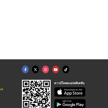
พ่นฆ่าเชื ...
จำหน่ายหัวเชื้อน้ำหอ ...
รับเคลียขยะห้องเช่า ...
บริษัทรับทำความสะอาด บิ๊กคลีนนิ่ง เอเอ็นจี
จำหน่ายหัวเชื้อน้ำหอม-คูโดส
ห้างหุ้นส่วนจำกัด ยุ้ย คลีนนิ่ง
ดาวน์โหลดแอปพลิเคชัน
นธ์