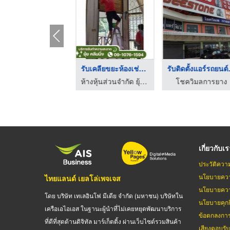
จำหน่ายหัวเชื้อน้ำหอ ...
รับเคลียขยะห้องเช่า ...
รับติ
จำหน่ายหัวเชื้อน้ำหอม-คูโดส
ห้างหุ้นส่วนจำกัด ยุ้ย คลีนนิ่ง
โชควิมลการยาง
เกี่ยวกับเ
ประวัติควา
นโยบายควา
ไทยแลนด์ เยลโล่เพจเจส
นโยบายควา
โดย บริษัท เทเลอินโฟ มีเดีย จำกัด (มหาชน) บริษัทใน
นโยบายคุกกี
เครือเอไอเอส ในฐานะผู้นำที่ไม่เคยหยุดพัฒนาบริการ
ข้อตกลงกา
ที่ดีที่สุดด้านดิจิทัล มาร์เก็ตติ้ง ผ่านเว็บไซต์รวมสินค้า
เสียงตอบรั