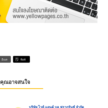
อีเมล
พิมพ์
ที่คุณอาจสนใจ
บริษัท ไวท์ แอนด์ บลู ฟรากรันซ์ จำกัด