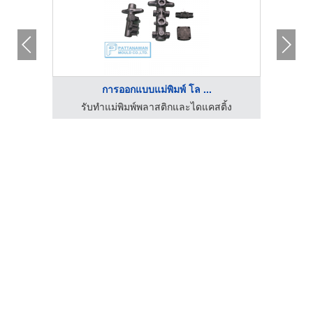
การออกแบบแม่พิมพ์ โล ...
รับทำแม่พิมพ์พลาสติกและไดแคสติ้ง
รั