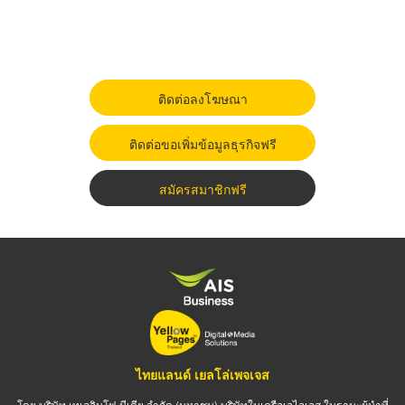
ติดต่อลงโฆษณา
ติดต่อขอเพิ่มข้อมูลธุรกิจฟรี
สมัครสมาชิกฟรี
ไทยแลนด์ เยลโล่เพจเจส
โดย บริษัท เทเลอินโฟ มีเดีย จำกัด (มหาชน) บริษัทในเครือเอไอเอส ในฐานะผู้นำที่