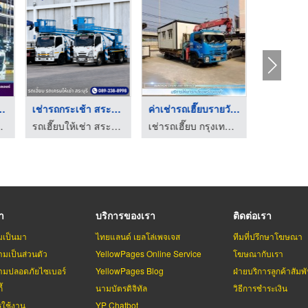
สติกส์ ลาด ...
เช่ารถกระเช้า สระบุร ...
ค่าเช่ารถเฮี๊ยบรายวั ...
เช่ารถเ
อนเทนเนอร์ fsi
รถเฮี๊ยบให้เช่า สระบุรี - ลาภผลพูลทวี
เช่ารถเฮี๊ยบ กรุงเทพ เครน แอนด์ เซอร์วิส
รา
บริการของเรา
ติดต่อเรา
มเป็นมา
ไทยแลนด์ เยลโล่เพจเจส
ทีมที่ปรึกษาโฆษณา
มเป็นส่วนตัว
YellowPages Online Service
โฆษณากับเรา
มปลอดภัยไซเบอร์
YellowPages Blog
ฝ่ายบริการลูกค้าสัมพั
้
นามบัตรดิจิทัล
วิธีการชำระเงิน
รใช้งาน
YP Chatbot