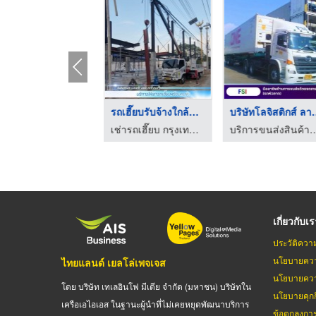
บริการรถเทรลเลอร์พื้ ...
รถเฮี๊ยบรับจ้างใกล้ฉ ...
บริษัทโลจิ
เช่ารถเฮี๊ยบ กรุงเทพ เครน แอนด์ เซอร์วิส
เช่ารถเฮี๊ยบ กรุงเทพ เครน แอนด์ เซอร์วิส
บริการขนส่งสินค้าด้วยตู้ค
เกี่ยวกับเ
ประวัติควา
นโยบายควา
ไทยแลนด์ เยลโล่เพจเจส
นโยบายควา
โดย บริษัท เทเลอินโฟ มีเดีย จำกัด (มหาชน) บริษัทใน
นโยบายคุกกี
เครือเอไอเอส ในฐานะผู้นำที่ไม่เคยหยุดพัฒนาบริการ
ข้อตกลงกา