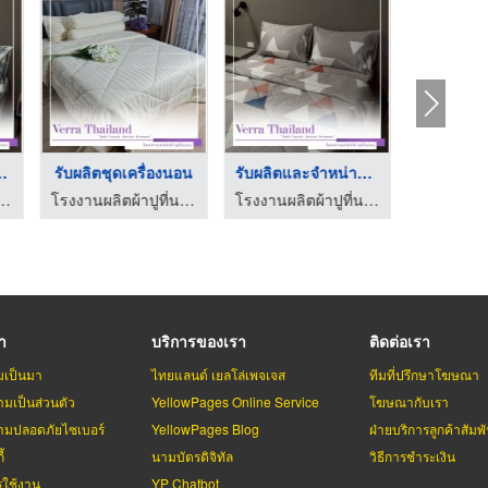
ดเครื่อง ...
รับผลิตชุดเครื่องนอน
รับผลิตและจำหน่าย ปล ...
ผลิตผ้าปูที่นอน
โรงงานผลิตผ้าปูที่นอน
โรงงานผลิตผ้าปูที่นอน
รา
บริการของเรา
ติดต่อเรา
มเป็นมา
ไทยแลนด์ เยลโล่เพจเจส
ทีมที่ปรึกษาโฆษณา
มเป็นส่วนตัว
YellowPages Online Service
โฆษณากับเรา
มปลอดภัยไซเบอร์
YellowPages Blog
ฝ่ายบริการลูกค้าสัมพั
้
นามบัตรดิจิทัล
วิธีการชำระเงิน
รใช้งาน
YP Chatbot