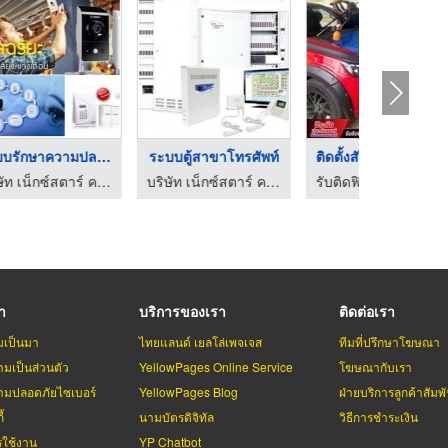
ักษาความปลอดภัย ...
ระบบตู้สาขาโทรศัพท์
ติดตั้งสัญญาณกันขโมย ...
็กซ์สตาร์ คอมมิวนิเคชั่น จำกัด
บริษัท เน็กซ์สตาร์ คอมมิวนิเคชั่น จำกัด
รับติดฟิล์มรถยนต์ สุพรรณบุรี- วีระชัยประดับยนต์
รา
บริการของเรา
ติดต่อเรา
มเป็นมา
ไทยแลนด์ เยลโล่เพจเจส
ทีมที่ปรึกษาโฆษณา
มเป็นส่วนตัว
YellowPages Online Service
โฆษณากับเรา
มปลอดภัยไซเบอร์
YellowPages Blog
ฝ่ายบริการลูกค้าสัมพั
้
นามบัตรดิจิทัล
วิธีการชำระเงิน
รใช้งาน
YP Chatbot