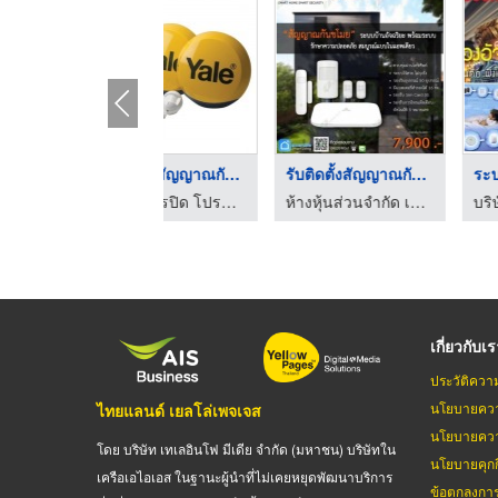
รับติดตั้งสัญญาณกันข ...
รับติดตั้งสัญญาณกันข ...
ระบบร
กล้องวงจรปิด โปรซีเคียว พรีเมี่ยม เพชรบูรณ์
ห้างหุ้นส่วนจำกัด เอ.เอ็น.ที เทคโนโลยี เซอร์วิส
บริษัท เน
เกี่ยวกับเ
ประวัติควา
นโยบายควา
ไทยแลนด์ เยลโล่เพจเจส
นโยบายควา
โดย บริษัท เทเลอินโฟ มีเดีย จำกัด (มหาชน) บริษัทใน
นโยบายคุกกี
เครือเอไอเอส ในฐานะผู้นำที่ไม่เคยหยุดพัฒนาบริการ
ข้อตกลงกา