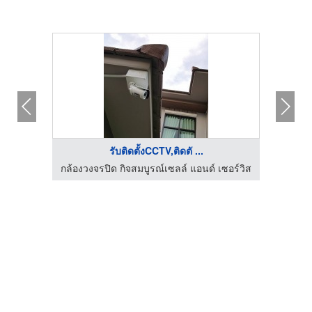
รับติดตั้งCCTV,ติดตั ...
กล้องวงจรปิด กิจสมบูรณ์เซลล์ แอนด์ เซอร์วิส
กล้องว