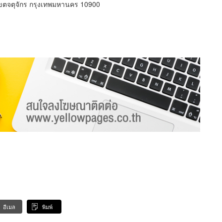
ตจตุจักร กรุงเทพมหานคร 10900
อีเมล
พิมพ์