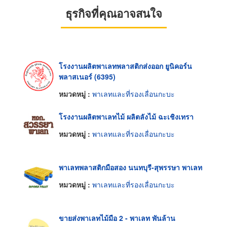
ธุรกิจที่คุณอาจสนใจ
โรงงานผลิตพาเลทพลาสติกส่งออก ยูนิคอร์น
พลาสเนอร์ (6395)
หมวดหมู่ :
พาเลทและที่รองเลื่อนกะบะ
โรงงานผลิตพาเลทไม้ ผลิตลังไม้ ฉะเชิงเทรา
หมวดหมู่ :
พาเลทและที่รองเลื่อนกะบะ
พาเลทพลาสติกมือสอง นนทบุรี-สุพรรษา พาเลท
หมวดหมู่ :
พาเลทและที่รองเลื่อนกะบะ
ขายส่งพาเลทไม้มือ 2 - พาเลท พันล้าน