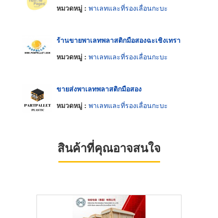
หมวดหมู่ :
พาเลทและที่รองเลื่อนกะบะ
ร้านขายพาเลทพลาสติกมือสองฉะเชิงเทรา
หมวดหมู่ :
พาเลทและที่รองเลื่อนกะบะ
ขายส่งพาเลทพลาสติกมือสอง
หมวดหมู่ :
พาเลทและที่รองเลื่อนกะบะ
สินค้าที่คุณอาจสนใจ