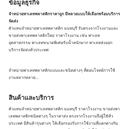
ข้อมูลธุรกิจ
จำหน่ายพาเลทพลาสติกราคาถูก มีหลายแบบให้เลือกพร้อมบริการ
จัดส่ง
ตัวแทนจำหน่ายพาเลทพลาสติก นนทบุรี รับตรงจากโรงงานและ
ขายส่งพาเลทพลาสติกใหม่ ราคาโรงงาน เช่น พาเลท
อุตสาหกรรม พาเลทขนาดพิเศษรับน้ำหนักมาก พาเลทส่งออก
บริการจัดส่งทั่วประเทศ
จำหน่ายพาเลทพลาสติกแบบและชนิดต่างๆ ที่ตอบโจทย์การใช้
งานหลากหลาย...
สินค้าและบริการ
ตัวแทนจำหน่ายพาเลทพลาสติก นนทบุรี ราคาโรงงาน ขายส่งพา
เลทพลาสติกชนิดต่างๆ ในราคาส่ง ตรงจากโรงงานถึงผู้ใช้ทั่ว
ประเทศ มีสินค้ารุ่นต่างๆ ให้เลือกรองรับการใช้งานที่แตกต่างกัน