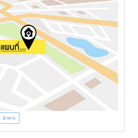
นำทาง