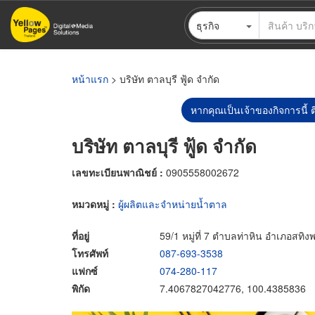
ข้าม
ธุรกิจ
ไป
ยัง
เนื้อหา
หลัก
หน้าแรก
> บริษัท ตาลบุรี ฟู้ด จำกัด
หากคุณเป็นเจ้าของกิจการนี้ ต
บริษัท ตาลบุรี ฟู้ด จำกัด
เลขทะเบียนพาณิชย์ :
0905558002672
หมวดหมู่ :
ผู้ผลิตและจำหน่ายน้ำตาล
ที่อยู่
59/1 หมู่ที่ 7 ตำบลท่าหิน อำเภอสทิ
โทรศัพท์
087-693-3538
แฟกซ์
074-280-117
พิกัด
7.4067827042776, 100.4385836