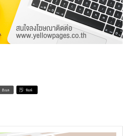
อีเมล
พิมพ์