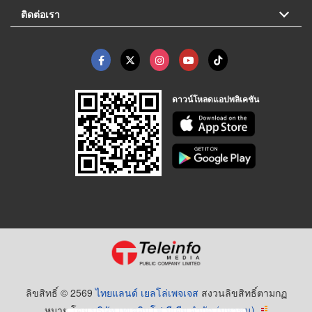
ติดต่อเรา
ดาวน์โหลดแอปพลิเคชัน
ลิขสิทธิ์ © 2569
ไทยแลนด์ เยลโล่เพจเจส
สงวนลิขสิทธิ์ตามกฏ
หมาย โดย
บริษัท เทเลอินโฟ มีเดีย จำกัด (มหาชน)