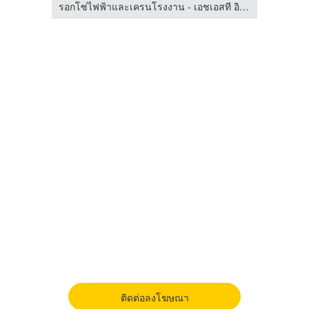
รอกโซ่ไฟฟ้าและเครนโรงงาน - เอชเอสที อินเตอร์เนชั่นแนล
รอกโซ่ไฟฟ้าและเครนโรงงาน - เอชเอสที อินเตอร์เนชั่นแนล
ติดต่อลงโฆษณา