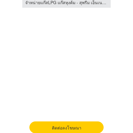
จำหน่ายแก๊สLPG แก๊สหุงต้ม - สุพรีม เอ็นเนอร์ยี
จำหน่ายแก๊สLPG แก๊สหุงต้ม - สุพรีม เอ็นเนอร์ยี
ติดต่อลงโฆษณา