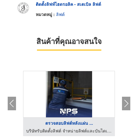
ติดตั้งลิฟท์ไฮดรอลิค - สเตเบิล ลิฟต์
หมวดหมู่ :
ลิฟต์
สินค้าที่คุณอาจสนใจ
HOT
ตรวจสอบลิฟต์หลังแผ่น ...
ทรัสส์
บริษัทรับติดตั้งลิฟต์ จำหน่ายลิฟต์และบันไดเลื่อน | NPS PLUS
บริษั