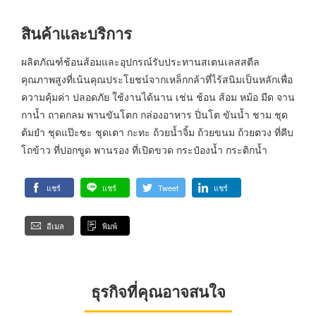
สินค้าและบริการ
ผลิตภัณฑ์ช้อนส้อมและอุปกรณ์รับประทานสเตนเลสสตีล
คุณภาพสูงที่เน้นคุณประโยชน์จากเหล็กกล้าที่ไร้สนิมเป็นหลักเพื่อ
ความคุ้มค่า ปลอดภัย ใช้งานได้นาน เช่น ช้อน ส้อม หม้อ มีด จาน
กาน้ำ ถาดกลม พานขันโตก กล่องอาหาร ปิ่นโต ขันน้ำ ชาม ชุด
ต้มยำ ชุดแป๊ะซะ ชุดเตา กะทะ ถ้วยน้ำจิ้ม ถ้วยขนม ถ้วยตวง ที่คีบ
โถข้าว ที่ปอกขูด พานรอง ที่เปิดขวด กระป๋องน้ำ กระติกน้ำ
แชร์
แชร์
Tweet
แชร์
อีเมล
พิมพ์
ธุรกิจที่คุณอาจสนใจ