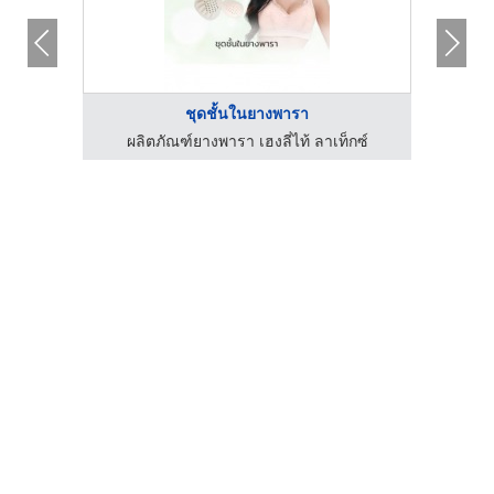
ชุดชั้นในยางพารา
กซ์
ผลิตภัณฑ์ยางพารา เฮงลี่ไท้ ลาเท็กซ์