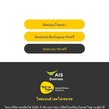
ติดต่อลงโฆษณา
ติดต่อขอเพิ่มข้อมูลธุรกิจฟรี
สมัครสมาชิกฟรี
ไทยแลนด์ เยลโล่เพจเจส
โดย บริษัท เทเลอินโฟ มีเดีย จำกัด (มหาชน) บริษัทในเครือเอไอเอส ในฐานะผู้นำที่