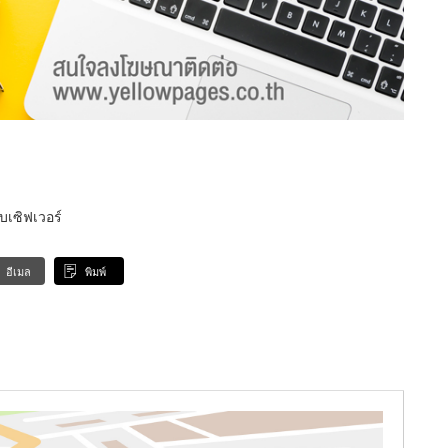
บเซิฟเวอร์
อีเมล
พิมพ์