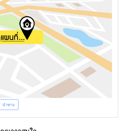
นำทาง