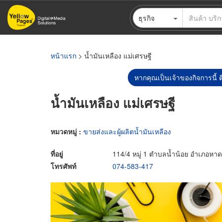
ข้าม
ธุรกิจ
ไป
ยัง
เนื้อหา
หลัก
หน้าแรก
> น้ำมันเหลือง แม่เศรษฐี
หากคุณเป็นเจ้าของกิจการนี้ ต
น้ำมันเหลือง แม่เศรษฐี
หมวดหมู่ :
ขายส่งและผู้ผลิตน้ำมันเหลือง
ที่อยู่
114/4 หมู่ 1 ตำบลน้ำน้อย อำเภอหา
โทรศัพท์
074-583-417