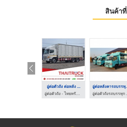
สินค้า
HOT
ชลบุรี
ผ้าใบคลุมรถ
อู่ต่อตัวถัง ต่อหลัง ...
ซื้อ-ขาย รถบรรทุกมือสองชลบุรี อู่สมควร
โรงงานผลิตผ้าใบ - กิมฮง 88
อู่ต่อตัวถัง - ไทยทรัค บอดี้คาร์แอนด์เซอร์วิส