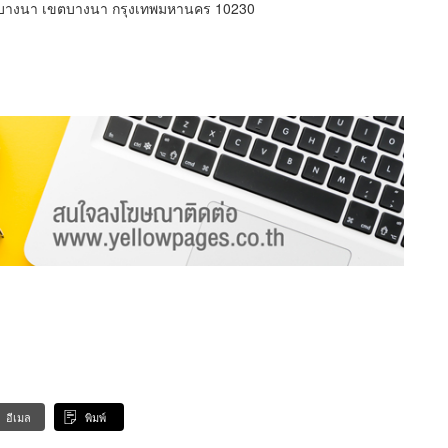
บางนา เขตบางนา กรุงเทพมหานคร 10230
อีเมล
พิมพ์