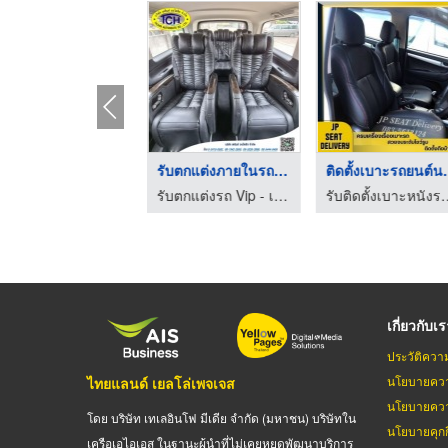
ับทำภายในรถตู้ VIP
รับตกแต่งภายในรถ VIP
ติดตั้งเบ
รับตกแต่งรถ Vip - เตชินท์ ออโตซีท
รับตกแต่งรถ Vip - เตชินท์ ออโตซีท
รับติดตั้งเบาะหนังรถยน
เกี่ยวกับเ
ประวัติควา
นโยบายควา
ไทยแลนด์ เยลโล่เพจเจส
นโยบายควา
โดย บริษัท เทเลอินโฟ มีเดีย จำกัด (มหาชน) บริษัทใน
นโยบายคุกกี
เครือเอไอเอส ในฐานะผู้นำที่ไม่เคยหยุดพัฒนาบริการ