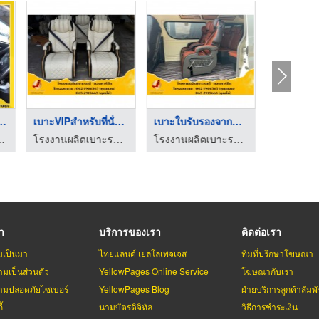
าะรถยนต์นอก ...
เบาะVIPสำหรับที่นั่ง ...
เบาะใบรับรองจากขนส่ง
เบาะใ
ต์ - JP SEAT Delivery
โรงงานผลิตเบาะรถตู้ - ยอดคาร์ซีท
โรงงานผลิตเบาะรถตู้ - ยอดคาร์ซีท
รา
บริการของเรา
ติดต่อเรา
มเป็นมา
ไทยแลนด์ เยลโล่เพจเจส
ทีมที่ปรึกษาโฆษณา
มเป็นส่วนตัว
YellowPages Online Service
โฆษณากับเรา
มปลอดภัยไซเบอร์
YellowPages Blog
ฝ่ายบริการลูกค้าสัมพั
้
นามบัตรดิจิทัล
วิธีการชำระเงิน