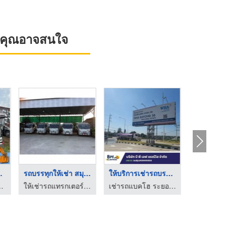
ที่คุณอาจสนใจ
 6 ล้ ...
รถบรรทุกให้เช่า สมุท ...
ให้บริการเช่ารถบรรทุ ...
ปทุมธานี - โชคทรัพย์อภิชัย
ให้เช่ารถแทรกเตอร์ - ไอ.ที.วาย.การโยธา
เช่ารถแบคโฮ ระยอง บี พี เอฟ เซอร์วิส