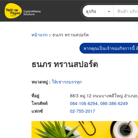
ข้าม
ธุรกิจ
ไป
ยัง
เนื้อหา
หลัก
หน้าแรก
> ธนภร ทรานสปอร์ต
หากคุณเป็นเจ้าของกิจการนี้ ต
ธนภร ทรานสปอร์ต
หมวดหมู่ :
ให้เช่ารถบรรทุก
ที่อยู่
88/3 หมู่ 12 ถนนบางพลีใหญ่ อำเภอ
โทรศัพท์
084-106-6294
,
086-386-6249
แฟกซ์
02-755-2017