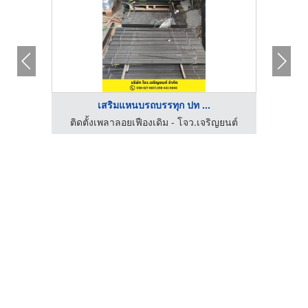
เสริมแหนบรถบรรทุก ปท ...
ญยนต์
ติดตั้งเพลาลอยเฟืองเดิม - โจว.เจริญยนต์
ติดต