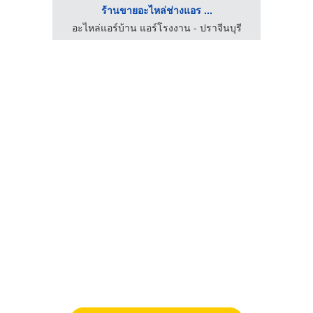
ร้านขายอะไหล่ช่างแอร ...
ร้านขายแอร์สมุทรปราการ - เอ็น.เอส.อะไหล่แอร์
อะไหล่แอร์บ้าน แอร์โรงงาน - ปราจีนบุรี
อะไห