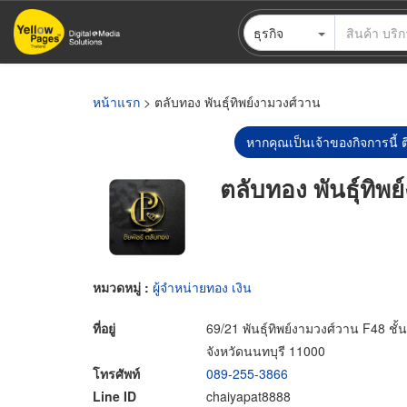
ข้าม
ธุรกิจ
ไป
ยัง
เนื้อหา
หลัก
หน้าแรก
> ตลับทอง พันธ์ุทิพย์งามวงศ์วาน
หากคุณเป็นเจ้าของกิจการนี้ ต
ตลับทอง พันธ์ุทิพ
หมวดหมู่ :
ผู้จำหน่ายทอง เงิน
ที่อยู่
69/21 พันธุ์ทิพย์งามวงศ์วาน F48 ชั
จังหวัดนนทบุรี 11000
โทรศัพท์
089-255-3866
Line ID
chaiyapat8888