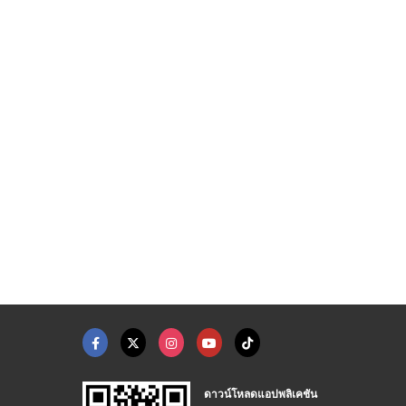
นจิวเวลรี่
ตลับทอง นนทบุรี
ขายส่งทองรูปพรรณ จัก ...
ตลับทอง พันธ์ุทิพย์งามวงศ์วาน
ตลับทอง พันธ์ุทิพย์งามวงศ์วาน
ร้านทองเยาวราช - ห้างขายทองโง้วชั้งเซ้ง
ดาวน์โหลดแอปพลิเคชัน