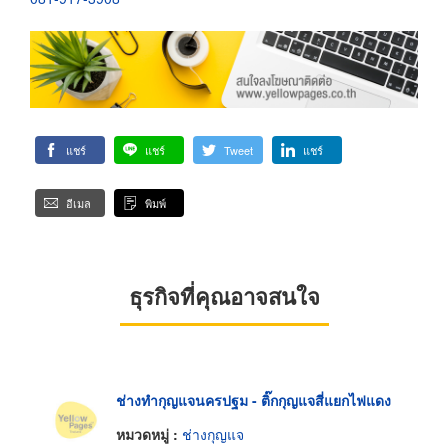
แชร์
แชร์
Tweet
แชร์
อีเมล
พิมพ์
ธุรกิจที่คุณอาจสนใจ
ช่างทำกุญแจนครปฐม - ติ๊กกุญแจสี่แยกไฟแดง
หมวดหมู่ :
ช่างกุญแจ