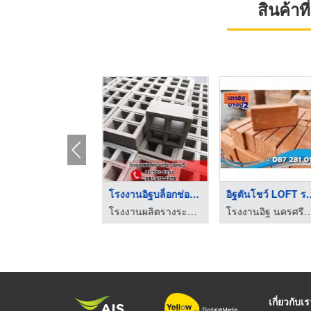
สินค้า
อิฐบล็อก 9 ซม. มอก
โรงงานอิฐบล็อกช่องลม ...
อิฐตันโชว์ L
โรงงานอิฐบล็อก กรุงเทพ - จึงรุ่ง ซีเมนต์บล็อค
โรงงานผลิตรางระบายน้ำคอนกรีต นนทบุรี แจ้งวัฒนะ เทรดดิ้ง
โรงงานอิฐ นครศรีธรรมราช - เต
เกี่ยวกับเ