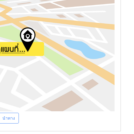
นำทาง