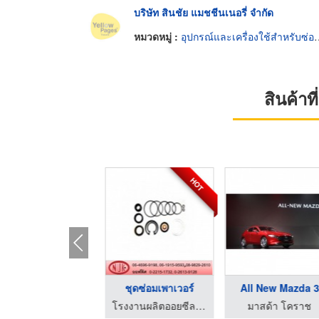
บริษัท สินชัย แมชชีนเนอรี่ จำกัด
หมวดหมู่ :
อุปกรณ์และเครื่องใช้สำหรับซ่อมรถยนต์
สินค้า
HOT
All New Mazda 3
ชุดซ่อมเพาเวอร์
All New Mazda 
มาสด้า โคราช
โรงงานผลิตออยซีล โอริง ปะเก็น - เอ็น ยู เค ออยซีล
มาสด้า โคราช