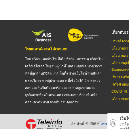
เกี่ยวกับเ
ประวัติควา
นโยบายควา
ไทยแลนด์ เยลโล่เพจเจส
นโยบายควา
โดย บริษัท เทเลอินโฟ มีเดีย จำกัด (มหาชน) บริษัทใน
นโยบายคุกกี
เครือเอไอเอส ในฐานะผู้นำที่ไม่เคยหยุดพัฒนาบริการ
ข้อตกลงกา
ที่ดีที่สุดด้านดิจิทัล มาร์เก็ตติ้ง ผ่านเว็บไซต์รวมสินค้า
เสียงตอบรั
และบริการ จากผู้ประกอบการที่เชื่อถือได้ มีการตรวจ
เครือข่ายเย
สอบและยืนยันตัวตนจริง และครอบคลุมทุกหมวด
COVID-19
ธุรกิจมากที่สุดในประเทศ เราจะมอบบริการที่เหนือ
นโยบายจดท
ความคาดหมาย จากทีมงานคุณภาพ
เว็บไซ
ลิขสิทธิ์ © 2569
ไทยแลนด์ เยลโล
เราใช
การใช