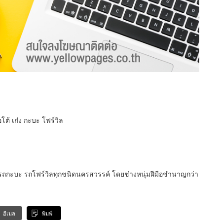
อโต้ เก๋ง กะบะ โฟร์วิล
๋ง รถกะบะ รถโฟร์วิลทุกชนิดนครสวรรค์ โดยช่างหนุ่มฝีมือชำนาญกว่า
อีเมล
พิมพ์