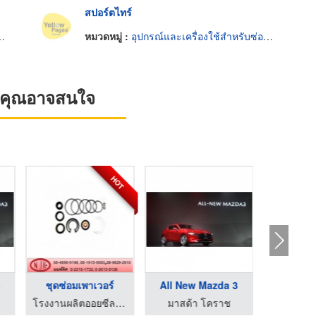
สปอร์ตไทร์
หมวดหมู่ :
อุปกรณ์และเครื่องใช้สำหรับซ่อมรถยนต์
ที่คุณอาจสนใจ
HOT
3
ชุดซ่อมเพาเวอร์
All New Mazda 3
โรงงานผลิตออยซีล โอริง ปะเก็น - เอ็น ยู เค ออยซีล
มาสด้า โคราช