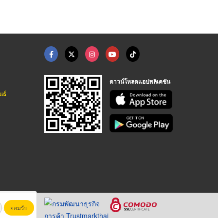
ดาวน์โหลดแอปพลิเคชัน
นธ์
ยอมรับ
หาชน)