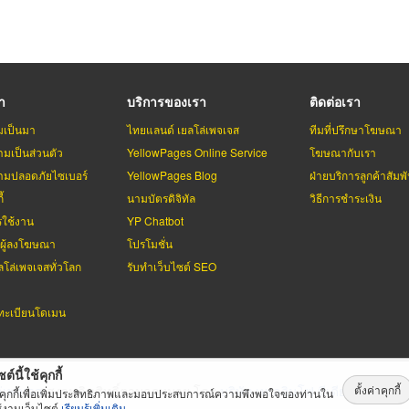
รา
บริการของเรา
ติดต่อเรา
มเป็นมา
ไทยแลนด์ เยลโล่เพจเจส
ทีมที่ปรึกษาโฆษณา
มเป็นส่วนตัว
YellowPages Online Service
โฆษณากับเรา
มปลอดภัยไซเบอร์
YellowPages Blog
ฝ่ายบริการลูกค้าสัมพั
้
นามบัตรดิจิทัล
วิธีการชำระเงิน
รใช้งาน
YP Chatbot
บผู้ลงโฆษณา
โปรโมชั่น
ลโล่เพจเจสทั่วโลก
รับทำเว็บไซต์ SEO
ะเบียนโดเมน
ต์นี้ใช้คุกกี้
ตั้งค่าคุกกี้
่เพจเจส
สงวนลิขสิทธิ์ตามกฏหมาย โดย
บริษัท เทเลอินโฟ มีเดีย จำกัด (ม
้คุกกี้เพื่อเพิ่มประสิทธิภาพและมอบประสบการณ์ความพึงพอใจของท่านใน
้งานเว็บไซต์
เรียนรู้เพิ่มเติม