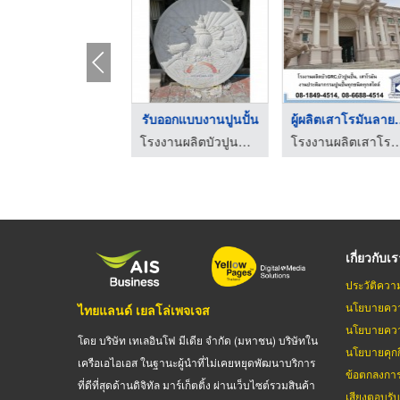
หัวเสารั้ว
รับออกแบบงานปูนปั้น
ผู้ผลิตเสา
โรงงานผลิตบัวปูนสำเร็จ งานปูนปั้นแบบตามสั่ง นนทศิลป์
โรงงานผลิตบัวปูนสำเร็จ งานปูนปั้นแบบตามสั่ง นนทศิลป์
โรงงานผลิตเสาโรมัน บัวปู
เกี่ยวกับเ
ประวัติควา
นโยบายควา
ไทยแลนด์ เยลโล่เพจเจส
นโยบายควา
โดย บริษัท เทเลอินโฟ มีเดีย จำกัด (มหาชน) บริษัทใน
นโยบายคุกกี
เครือเอไอเอส ในฐานะผู้นำที่ไม่เคยหยุดพัฒนาบริการ
ข้อตกลงกา
ที่ดีที่สุดด้านดิจิทัล มาร์เก็ตติ้ง ผ่านเว็บไซต์รวมสินค้า
เสียงตอบรั