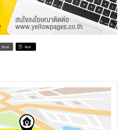
อีเมล
พิมพ์