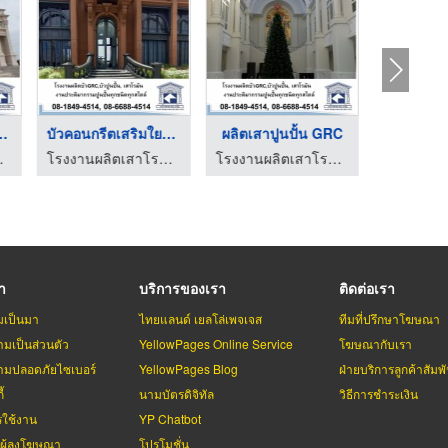
โรมันลายปร ...
บัวคอนกรีตเสริมใยแก้ ...
ผลิตเสาปูนปั้น GRC
ลูกกรง
นปั้น GRC
โรงงานผลิตเสาโรมัน บัวปูนปั้น GRC
โรงงานผลิตเสาโรมัน บัวปูนปั้น GRC
รา
บริการของเรา
ติดต่อเรา
มเป็นมา
ไทยแลนด์ เยลโล่เพจเจส
ทีมที่ปรึกษาโฆษณา
มเป็นส่วนตัว
YellowPages Online Service
โฆษณากับเรา
มปลอดภัยไซเบอร์
YellowPages Blog
ฝ่ายบริการลูกค้าสัมพั
้
นามบัตรดิจิทัล
วิธีการชำระเงิน
รใช้งาน
YP Chatbot
บผู้ลงโฆษณา
โปรโมชั่น