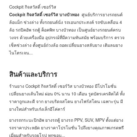
Cockpit กิจสวัสดิ์ เซอร์วิส
Cockpit กิจสวัสดิ์ เซอร์วิส บางบัวทอง
ศูนย์บริการยางรถยนต์
ล้อแม็ก ช่วงล่าง ทั้งรถยนต์นั่ง รถเอนกประสงค์ รถขับเคลื่อน 4
ล้อ รถปิคอัพ รถตู้ ค็อคพิท บางบัวทอง เป็นศูนย์ยางรถยนต์ครบ
วงจร ด้วยเครื่องมือ อุปกรณ์ที่มีความทันสมัย พร้อมบริการ ตรวจ
เช็คช่วงล่าง ตั้งศูนย์ถ่วงล้อ ถอดเปลี่ยนยางสลับยาง เติมลมยาง
ไนโตรเจน...
สินค้าและบริการ
ร้านยาง Cockpit กิจสวัสดิ์ เซอร์วิส บางบัวทอง มีโปรโมชั่น
เปลี่ยนยางเส้นใหม่ ผ่อน 0% นาน 10 เดือน รูดบัตรเครดิตได้ ทั้ง
ราคาถูกและดี จาก ยางบริดจสโตน ยางไฟร์สโตน เฉพาะรุ่น มี
ยางใหม่สำหรับเก๋งเล็กอีโค่คาร์
ยางรถกระบะปิกอัพ ยางรถตู้ ยางรถ PPV, SUV, MPV ตั้งแต่ยาง
รถราคาประหยัด ยางราคาโปรโมชั่น ไปถึงยางคุณภาพเกรดพรี
เมี่ยมสำหรับรถยุโรป ทุกขอบ...