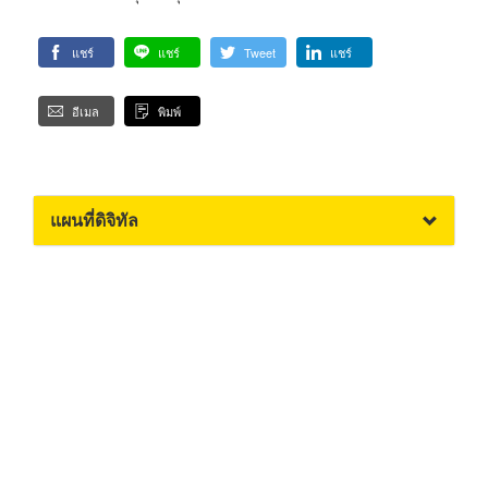
แชร์
แชร์
Tweet
แชร์
อีเมล
พิมพ์
แผนที่ดิจิทัล