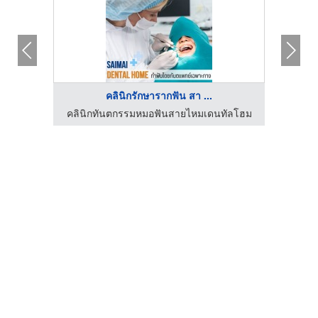
คลินิกรักษารากฟัน สา ...
ัลโฮม
คลินิกทันตกรรมหมอฟันสายไหมเดนทัลโฮม
ร้านตั