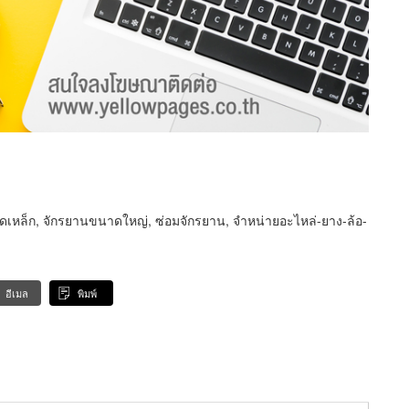
ดเหล็ก, จักรยานขนาดใหญ่, ซ่อมจักรยาน, จำหน่ายอะไหล่-ยาง-ล้อ-
อีเมล
พิมพ์