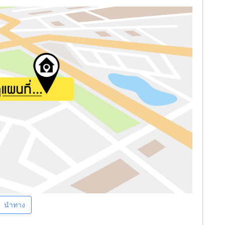
นำทาง