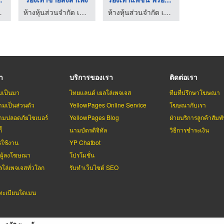
ิเจริญชูส์
ห้างหุ้นส่วนจำกัด เกียรติเจริญชูส์
ห้างหุ้นส่วนจำกัด เกียรติเจริญชูส์
รา
บริการของเรา
ติดต่อเรา
มเป็นมา
ไทยแลนด์ เยลโล่เพจเจส
ทีมที่ปรึกษาโฆษณา
มเป็นส่วนตัว
YellowPages Online Service
โฆษณากับเรา
มปลอดภัยไซเบอร์
YellowPages Blog
ฝ่ายบริการลูกค้าสัมพั
้
นามบัตรดิจิทัล
วิธีการชำระเงิน
รใช้งาน
YP Chatbot
บผู้ลงโฆษณา
โปรโมชั่น
ลโล่เพจเจสทั่วโลก
รับทำเว็บไซต์ SEO
ะเบียนโดเมน