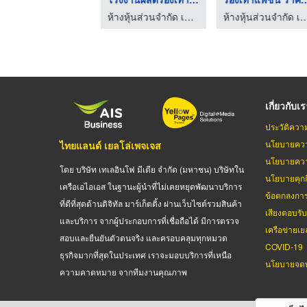
ห้างหุ้นส่วนจำกัด เกียรติเจริญชูส์
ห้างหุ้นส่วนจำกัด เกียรติเจริญชูส์
ห้างหุ้นส่วนจำกัด เกียรต
เกี่ยวกับเ
ประวัติควา
นโยบายควา
ไทยแลนด์ เยลโล่เพจเจส
นโยบายควา
โดย บริษัท เทเลอินโฟ มีเดีย จำกัด (มหาชน) บริษัทใน
นโยบายคุกกี
เครือเอไอเอส ในฐานะผู้นำที่ไม่เคยหยุดพัฒนาบริการ
ข้อตกลงกา
ที่ดีที่สุดด้านดิจิทัล มาร์เก็ตติ้ง ผ่านเว็บไซต์รวมสินค้า
เสียงตอบรั
และบริการ จากผู้ประกอบการที่เชื่อถือได้ มีการตรวจ
เครือข่ายเย
สอบและยืนยันตัวตนจริง และครอบคลุมทุกหมวด
COVID-19
ธุรกิจมากที่สุดในประเทศ เราจะมอบบริการที่เหนือ
นโยบายจดท
ความคาดหมาย จากทีมงานคุณภาพ