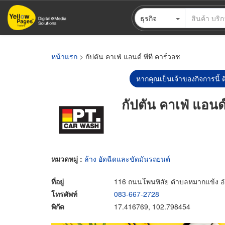
ข้าม
ธุรกิจ
ไป
ยัง
เนื้อหา
หลัก
หน้าแรก
> กัปตัน คาเฟ่ แอนด์ พีที คาร์วอช
หากคุณเป็นเจ้าของกิจการนี้ ต
กัปตัน คาเฟ่ แอนด์
หมวดหมู่ :
ล้าง อัดฉีดและขัดมันรถยนต์
ที่อยู่
116 ถนนโพนพิสัย ตำบลหมากแข้ง อำเ
โทรศัพท์
083-667-2728
พิกัด
17.416769, 102.798454