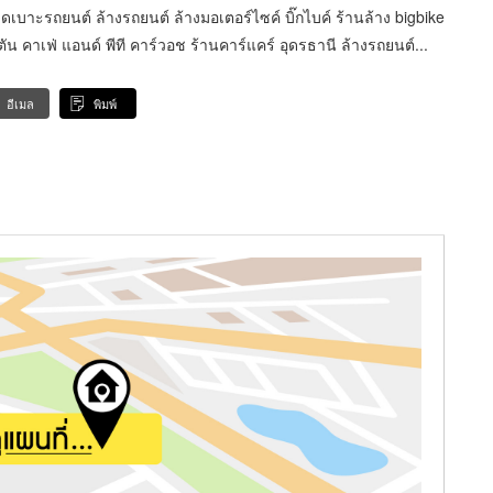
าะรถยนต์ ล้างรถยนต์ ล้างมอเตอร์ไซค์ บิ๊กไบค์ ร้านล้าง bigbike
ปตัน คาเฟ่ แอนด์ พีที คาร์วอช ร้านคาร์แคร์ อุดรธานี ล้างรถยนต์...
อีเมล
พิมพ์