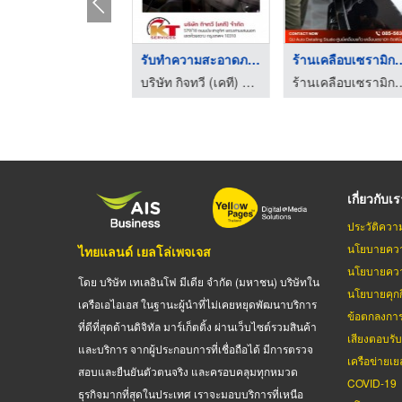
รับติดฟิล์มสีรถยนต์ห ...
รับทำความสะอาดภายในร ...
ร้านเคลือบเซรา
บริษัท กิจทวี (เคที) จำกัด
บริษัท กิจทวี (เคที) จำกัด
ร้านเคลือบเซรามิกรถยนต์ สมุทรปราการ 
เกี่ยวกับเ
ประวัติควา
นโยบายควา
ไทยแลนด์ เยลโล่เพจเจส
นโยบายควา
โดย บริษัท เทเลอินโฟ มีเดีย จำกัด (มหาชน) บริษัทใน
นโยบายคุกกี
เครือเอไอเอส ในฐานะผู้นำที่ไม่เคยหยุดพัฒนาบริการ
ข้อตกลงกา
ที่ดีที่สุดด้านดิจิทัล มาร์เก็ตติ้ง ผ่านเว็บไซต์รวมสินค้า
เสียงตอบรั
และบริการ จากผู้ประกอบการที่เชื่อถือได้ มีการตรวจ
เครือข่ายเย
สอบและยืนยันตัวตนจริง และครอบคลุมทุกหมวด
COVID-19
ธุรกิจมากที่สุดในประเทศ เราจะมอบบริการที่เหนือ