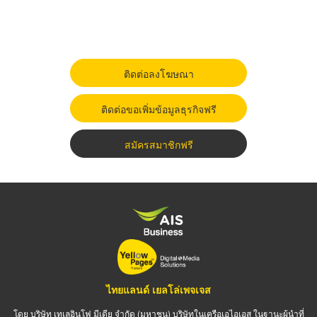
ติดต่อลงโฆษณา
ติดต่อขอเพิ่มข้อมูลธุรกิจฟรี
สมัครสมาชิกฟรี
ไทยแลนด์ เยลโล่เพจเจส
โดย บริษัท เทเลอินโฟ มีเดีย จำกัด (มหาชน) บริษัทในเครือเอไอเอส ในฐานะผู้นำที่