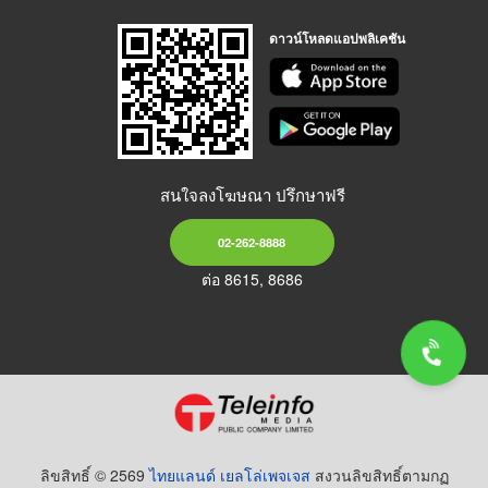
ดาวน์โหลดแอปพลิเคชัน
สนใจลงโฆษณา ปรึกษาฟรี
02-262-8888
ต่อ 8615, 8686
ลิขสิทธิ์ © 2569
ไทยแลนด์ เยลโล่เพจเจส
สงวนลิขสิทธิ์ตามกฏ