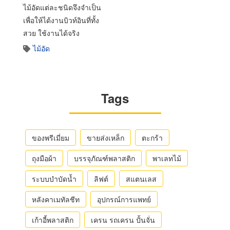
ไม้อัดแต่ละชนิดจึงจำเป็น
เพื่อให้ได้งานบิวท์อินที่ทั้ง
สวย ใช้งานได้จริง
ไม้อัด
Tags
ของพรีเมี่ยม
ขายส่งเหล็ก
ตะกร้า
ถุงมือผ้า
บรรจุภัณฑ์พลาสติก
พาเลทไม้
ระบบบำบัดน้ำ
ลิฟต์
สแตนเลส
หลังคาเมทัลชีท
อุปกรณ์การแพทย์
เก้าอี้พลาสติก
เครน รถเครน ปั้นจั่น