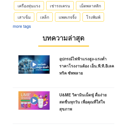
เครื่องทุ่นแรง
เช่ารถเครน
เม็ดพลาสติก
เสาเข็ม
เหล็ก
แพคเกจจิ้ง
โรงพิมพ์
more tags
บทความล่าสุด
อุปกรณ์ไฟฟ้าแรงสูง-แรงต่ำ
ราคาโรงงานต้อง เอ็น.พี.ที.อีเลค
ทริค ซัพพลาย
U&ME วิตามินเม็ดฟู่ ดื่มง่าย
สดชื่นทุกวัน เพื่อคุณที่ใส่ใจ
สุขภาพ