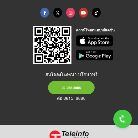
ดาวน์โหลดแอปพลิเคชัน
สนใจลงโฆษณา ปรึกษาฟรี
02-262-8888
ต่อ 8615, 8686