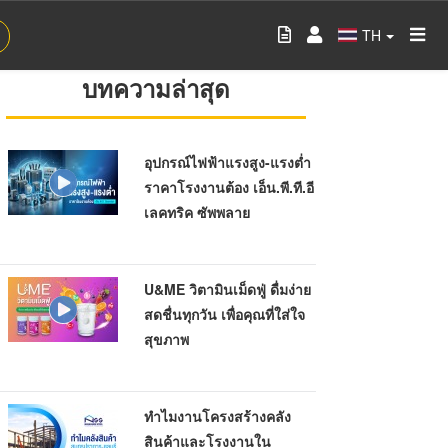
TH
บทความล่าสุด
อุปกรณ์ไฟฟ้าแรงสูง-แรงต่ำ
ราคาโรงงานต้อง เอ็น.พี.ที.อี
เลคทริค ซัพพลาย
U&ME วิตามินเม็ดฟู่ ดื่มง่าย
สดชื่นทุกวัน เพื่อคุณที่ใส่ใจ
สุขภาพ
ทำไมงานโครงสร้างคลัง
สินค้าและโรงงานใน