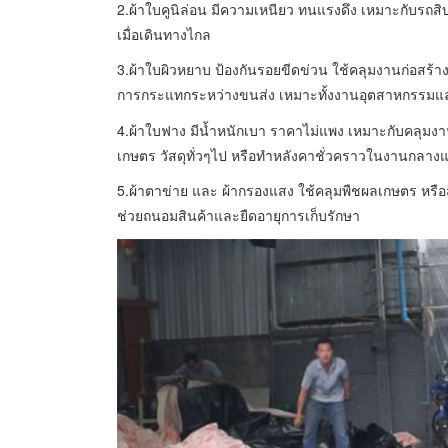
2.ผ้าใบคูนิล่อน มีความเหนียว ทนแรงดึง เหมาะกับรถสิบ
เมื่อเดินทางไกล
3.ผ้าใบผิวหยาบ ป้องกันรอยขีดข่วน ใช้คลุมงานก่อสร้า
การกระแทกระหว่างขนส่ง เหมาะทั้งงานอุตสาหกรรมและ
4.ผ้าใบฟาง มีน้ำหนักเบา ราคาไม่แพง เหมาะกับคลุมงา
เกษตร วัสดุทั่วๆไป หรือทำหลังคาชั่วคราวในงานกลางแ
5.ผ้าตาข่าย และ ผ้ากรองแสง ใช้คลุมพืชผลเกษตร หร
ช่วยถนอมสินค้าและยืดอายุการเก็บรักษา