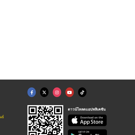
ดาวน์โหลดแอปพลิเคชัน
นธ์