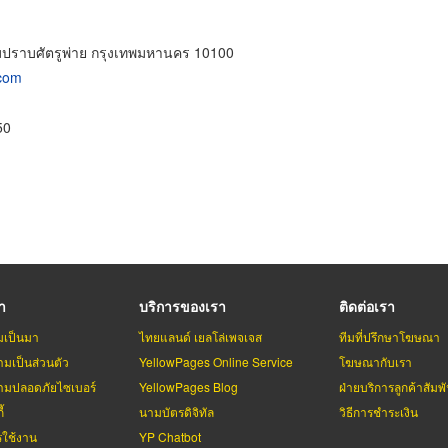
มปราบศัตรูพ่าย กรุงเทพมหานคร 10100
com
50
รา
บริการของเรา
ติดต่อเรา
มเป็นมา
ไทยแลนด์ เยลโล่เพจเจส
ทีมที่ปรึกษาโฆษณา
มเป็นส่วนตัว
YellowPages Online Service
โฆษณากับเรา
มปลอดภัยไซเบอร์
YellowPages Blog
ฝ่ายบริการลูกค้าสัมพั
้
นามบัตรดิจิทัล
วิธีการชำระเงิน
รใช้งาน
YP Chatbot