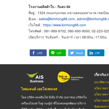
โรงงานผลิตผ้าใบ - กิมฮง 88
ที่อยู่ : 1324 ถนนกรุงเกษม แขวงคลองมหานาค เขตป้อ
อีเมล :
sales@kimhong88.com
,
admin@kimhong88.
เว็บไซต์ :
https://www.kimhong88.com
โทรศัพท์ : 081-989-9702, 080-690-9000, 02-223-02
เปิดบริการ วันจันทร์ - วันเสาร์ เวลา 08:00น.-17:00น.
แชร์
แชร์
Tweet
แชร์
เกี่ยวกับเ
ประวัติควา
นโยบายควา
ไทยแลนด์ เยลโล่เพจเจส
นโยบายควา
โดย บริษัท เทเลอินโฟ มีเดีย จำกัด (มหาชน) บริษัทใน
นโยบายคุกกี
เครือเอไอเอส ในฐานะผู้นำที่ไม่เคยหยุดพัฒนาบริการ
ข้อตกลงกา