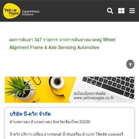
ข้าม
ไป
ยัง
เนื้อหา
หลัก
ผลการค้นหา 347 รายการ จากการค้นหาหมวดหมู่ Wheel
Alignment Frame & Axle Servicing Automotive
ขายส่ง
ขายปลีก
ผู้ผลิต
ตัวแทนจัดจำหน่าย
ผู้ส่งออก/นำเข้า
ธุรกิจบริการ
บริษัท บี-ควิก จำกัด
ตำบลหางดง อำเภอหางดง จังหวัดเชียงใหม่ 50230
บี-ควิก บริการ เปลี่ยน ยางรถยนต์ น้ำมันเครือง ผ้าเบรก โช้คอัพ แบตเตอรี่