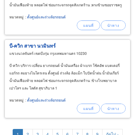
น้ำมันเฟืองท้าย หลอดไฟ ซ่อมกระจกรถจุดสังเกตร้าน :ตรงข้ามซอยราชครู
หมวดหมู่
:
ตั้งศูนย์และถ่วงล้อรถยนต์
บี-ควิก สาขา นวมินทร์
แขวงนวลจันทร์ เขตบึงกุ่ม กรุงเทพมหานคร 10230
บี-ควิก บริการ เปลี่ยน ยางรถยนต์ น้ำมันเครือง ผ้าเบรก โช้คอัพ แบตเตอรี่
แอร์รถ ลมยางไนโตรเจน ตั้งศูนย์ ถ่วงล้อ ล้อแม็ก ใบปัดน้ำฝน น้ำมันเกียร์
น้ำมันเฟืองท้าย หลอดไฟ ซ่อมกระจกรถจุดสังเกตร้าน :ข้างโรงพยาบาล
เปาโลฯ และ โลตัส สุขาภิบาล 1
หมวดหมู่
:
ตั้งศูนย์และถ่วงล้อรถยนต์
Pagination
Current
1
Page
2
Page
3
Page
4
Page
5
Page
6
Page
7
Page
8
Page
9
Next
ถัดไป ›